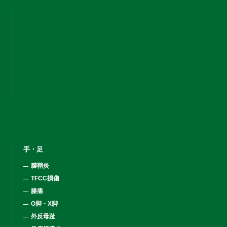
手・足
腱鞘炎
TFCC損傷
膝痛
O脚・X脚
外反母趾