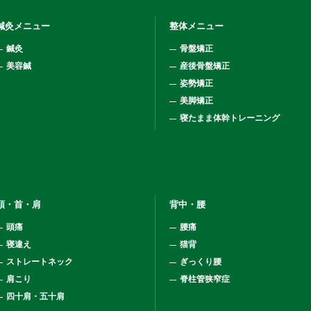
鍼灸メニュー
整体メニュー
鍼灸
骨盤矯正
美容鍼
産後骨盤矯正
姿勢矯正
美脚矯正
寝たまま体幹トレーニング
頭・首・肩
背中・腰
頭痛
腰痛
寝違え
猫背
ストレートネック
ぎっくり腰
肩こり
脊柱管狭窄症
四十肩・五十肩