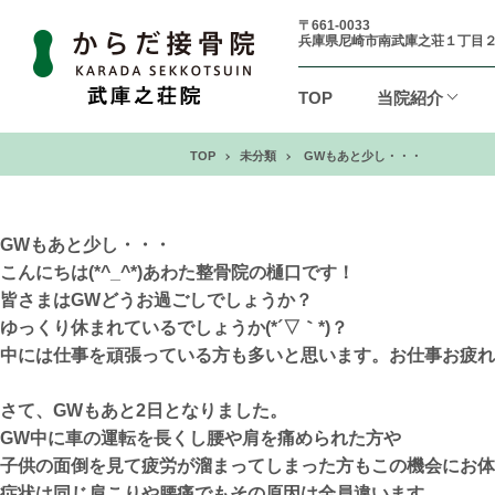
〒661-0033
兵庫県尼崎市南武庫之荘１丁目
TOP
当院紹介
TOP
未分類
GWもあと少し・・・
GWもあと少し・・・
こんにちは(*^_^*)あわた整骨院の樋口です！
皆さまはGWどうお過ごしでしょうか？
ゆっくり休まれているでしょうか(*´▽｀*)？
中には仕事を頑張っている方も多いと思います。お仕事お疲れ様で
さて、GWもあと2日となりました。
GW中に車の運転を長くし腰や肩を痛められた方や
子供の面倒を見て疲労が溜まってしまった方もこの機会にお体
症状は同じ肩こりや腰痛でもその原因は全員違います。