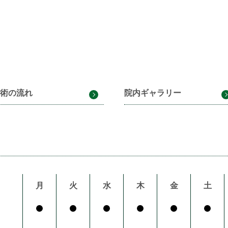
術の流れ
院内ギャラリー
月
火
水
木
金
土