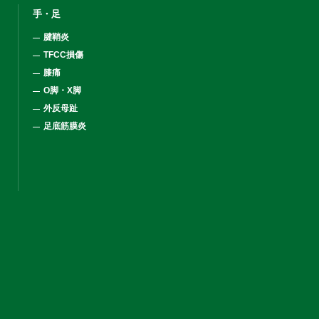
手・足
腱鞘炎
TFCC損傷
膝痛
O脚・X脚
外反母趾
足底筋膜炎