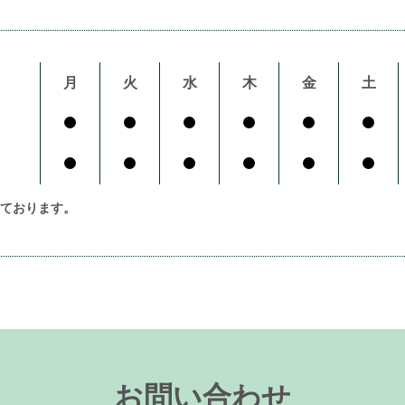
月
火
水
木
金
土
ております。
お問い合わせ