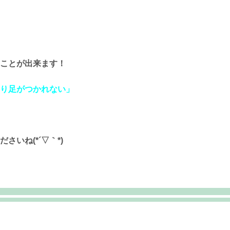
ことが出来ます！
り足がつかれない」
いね(*´▽｀*)