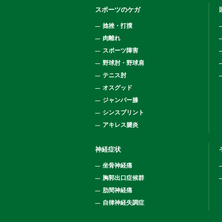
スポーツのケガ
捻挫・打撲
肉離れ
スポーツ障害
野球肘・野球肩
テニス肘
オスグッド
ジャンパー膝
シンスプリント
アキレス腱炎
神経症状
坐骨神経痛
胸郭出口症候群
肋間神経痛
自律神経失調症