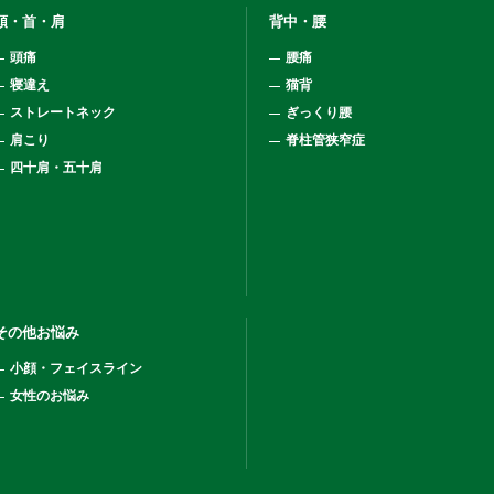
頭・首・肩
背中・腰
頭痛
腰痛
寝違え
猫背
ストレートネック
ぎっくり腰
肩こり
脊柱管狭窄症
四十肩・五十肩
その他お悩み
小顔・フェイスライン
女性のお悩み