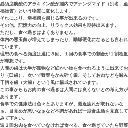
必須脂肪酸のアラキドン酸が脳内でアナンダマイド（別名、至
福物質）という物質に変化します。
それにより、幸福感を感じる事が出来るのです。
その他、記憶力の向上、リラックス効果も期待出来ます。
ただし、食べ過ぎはよくありません。
体内の悪玉菌が増えてしまったり、動脈硬化になるとも言われ
ています。
理想の食べる頻度は週に３回、１回の食事での割合が１割程度
が理想です。
人間の歯は大半が穀物など細かい物を食べれるように出来てお
り（臼歯）、次いで野菜をかみ砕く歯、そしてお肉などを噛み
千切る歯（犬歯）という風に構成されています。
この事からもお肉の食べ過ぎは人間には良くないとの考え方が
あります。
食事での健康法は色々とありますが、最近疲れが取れないな
ぁ、目覚めが悪いなぁなど不調があれば一度食生活を見直して
みて下さい。
週３回お肉を食べていなければ食べる、食べ過ぎていたら野菜